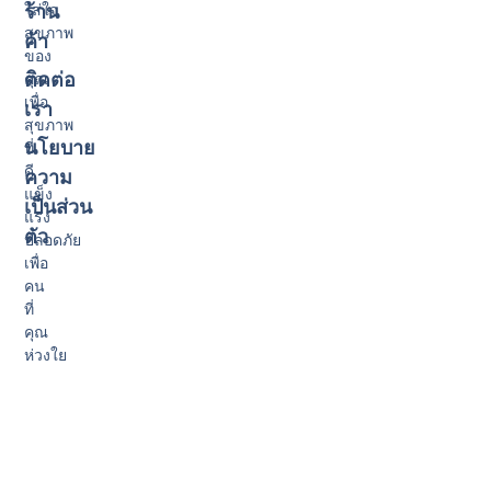
ใส่ใจ
ร้าน
สุขภาพ
ค้า
ของ
ติดต่อ
คุณ
เพื่อ
เรา
สุขภาพ
นโยบาย
ที่
ดี
ความ
แข็ง
เป็นส่วน
แรง
ตัว
ปลอดภัย
เพื่อ
คน
ที่
คุณ
ห่วงใย