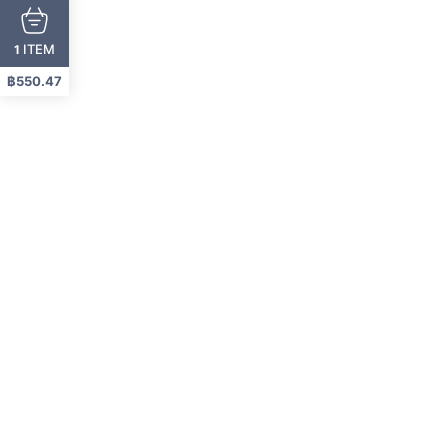
ITEM
1
฿
550.47