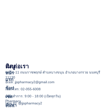
เมนู
ติดต่อเรา
82/10-11 ถนนราชพฤกษ์ ตำบลบางขนุน อำเภอบางกรวย นนทบุรี
หน้า
11130
แรก
อีเมล: jjspharmacy2@gmail.com
ช้อป
เบอร์โทร: 02-055-6008
JJS
เซล
เวลาทำการ: 9:00 - 18:00 (เปิดทุกวัน)
Pharmacy
Line ID: @jjspharmacy2
ค้นหา
จริงใจ