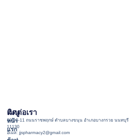
เมนู
ติดต่อเรา
82/10-11 ถนนราชพฤกษ์ ตำบลบางขนุน อำเภอบางกรวย นนทบุรี
หน้า
11130
แรก
อีเมล: jjspharmacy2@gmail.com