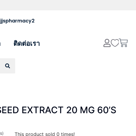
 @jjspharmacy2
า
ติดต่อเรา
EED EXTRACT 20 MG 60’S
s)
This product sold
0
times!