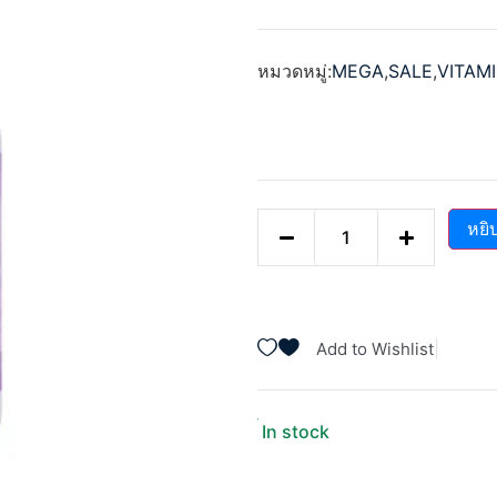
ให้
คะแนน
0
ตั้งแต่
หมวดหมู่:
MEGA
,
SALE
,
VITAM
1-
5
คะแนน
หยิ
|
Add to Wishlist
In stock