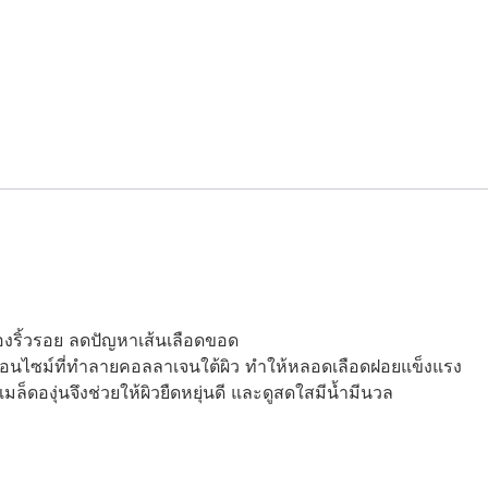
่องริ้วรอย ลดปัญหาเส้นเลือดขอด
ับยั้งเอนไซม์ที่ทำลายคอลลาเจนใต้ผิว ทำให้หลอดเลือดฝอยแข็งแรง
ล็ดองุ่นจึงช่วยให้ผิวยืดหยุ่นดี และดูสดใสมีน้ำมีนวล