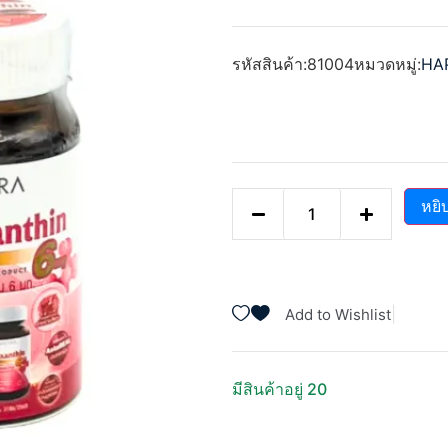
ให้
คะแนน
0
ตั้งแต่
รหัสสินค้า:
81004
หมวดหมู่:
HA
1-
5
คะแนน
หยิ
|
Add to Wishlist
มีสินค้าอยู่ 20