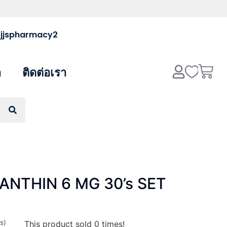
 @jjspharmacy2
า
ติดต่อเรา
ANTHIN 6 MG 30’s SET
s)
This product sold
0
times!