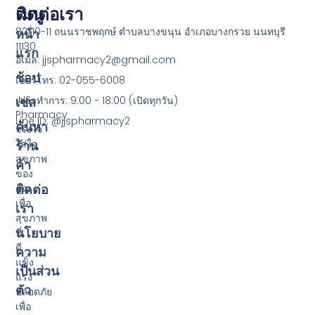
เมนู
ติดต่อเรา
82/10-11 ถนนราชพฤกษ์ ตำบลบางขนุน อำเภอบางกรวย นนทบุรี
หน้า
11130
แรก
อีเมล: jjspharmacy2@gmail.com
ช้อป
เบอร์โทร: 02-055-6008
JJS
เซล
เวลาทำการ: 9:00 - 18:00 (เปิดทุกวัน)
Pharmacy
Line ID: @jjspharmacy2
ค้นหา
จริงใจ
ใส่ใจ
ร้าน
สุขภาพ
ค้า
ของ
ติดต่อ
คุณ
เพื่อ
เรา
สุขภาพ
นโยบาย
ที่
ดี
ความ
แข็ง
เป็นส่วน
แรง
ตัว
ปลอดภัย
เพื่อ