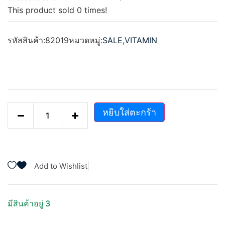
ให้
This product sold
0
times!
คะแนน
0
ตั้งแต่
1-
รหัสสินค้า:
82019
หมวดหมู่:
SALE
,
VITAMIN
5
คะแนน
หยิบใส่ตะกร้า
|
Add to Wishlist
มีสินค้าอยู่ 3