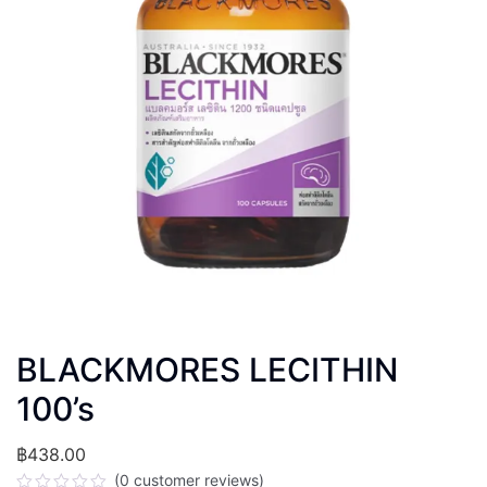
BLACKMORES LECITHIN
100’s
฿
438.00
(
0
customer reviews)