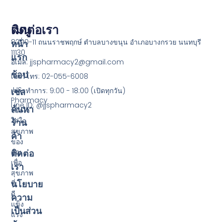
เมนู
ติดต่อเรา
82/10-11 ถนนราชพฤกษ์ ตำบลบางขนุน อำเภอบางกรวย นนทบุรี
หน้า
11130
แรก
อีเมล: jjspharmacy2@gmail.com
ช้อป
เบอร์โทร: 02-055-6008
JJS
เซล
เวลาทำการ: 9:00 - 18:00 (เปิดทุกวัน)
Pharmacy
Line ID: @jjspharmacy2
ค้นหา
จริงใจ
ใส่ใจ
ร้าน
สุขภาพ
ค้า
ของ
ติดต่อ
คุณ
เพื่อ
เรา
สุขภาพ
นโยบาย
ที่
ดี
ความ
แข็ง
เป็นส่วน
แรง