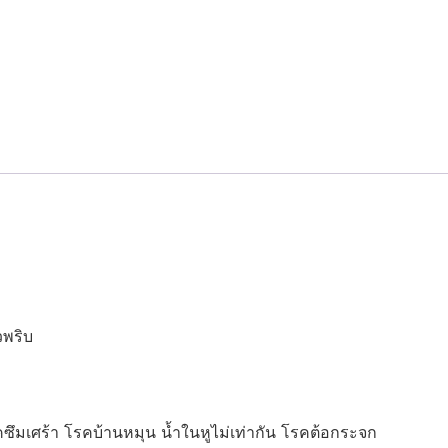
วพริบ
คซึมเศร้า โรคบ้านหมุน น้ำในหูไม่เท่ากัน โรคต้อกระจก