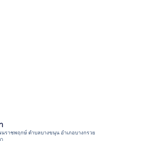
รา
ถนนราชพฤกษ์ ตำบลบางขนุน อำเภอบางกรวย
30