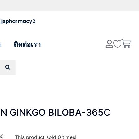
 @jjspharmacy2
า
ติดต่อเรา
ON GINKGO BILOBA-365C
s)
This product sold
0
times!